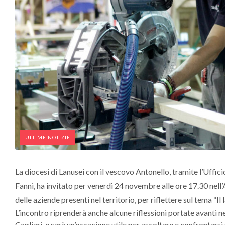
ULTIME NOTIZIE
La diocesi di Lanusei con il vescovo Antonello, tramite l’Uffic
Fanni, ha invitato per venerdì 24 novembre alle ore 17.30 nell’
delle aziende presenti nel territorio, per riflettere sul tema “Il
L’incontro riprenderà anche alcune riflessioni portate avanti nel
Cagliari, e sarà un’occasione utile per ascoltare e confrontars