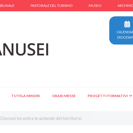
IBUNALE
PASTORALE DEL TURISMO
MUSEO
ARCHIVI
CALENDA
DIOCESA
TUTELA MINORI
ORARI MESSE
PROGETTI FORMATIVI
 Diocesi incontra le aziende del territorio