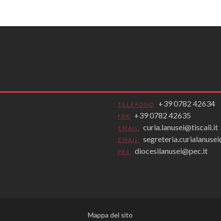
+39 0782 42634
TELEFONO
+39 0782 42635
FAX
curia.lanusei@tiscali.it
EMAIL
segreteria.curialanus
EMAIL
diocesilanusei@pec.it
PEC
Mappa del sito