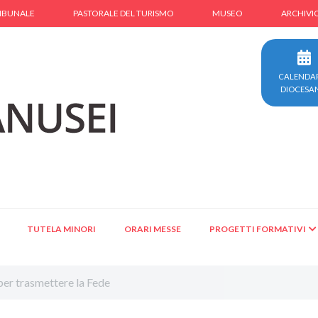
IBUNALE
PASTORALE DEL TURISMO
MUSEO
ARCHIVI
CALENDA
DIOCESA
TUTELA MINORI
ORARI MESSE
PROGETTI FORMATIVI
per trasmettere la Fede