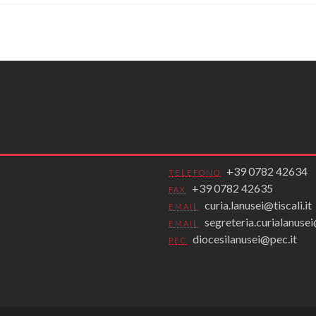
+39 0782 42634
TELEFONO
+39 0782 42635
FAX
curia.lanusei@tiscali.it
EMAIL
segreteria.curialanus
EMAIL
diocesilanusei@pec.it
PEC