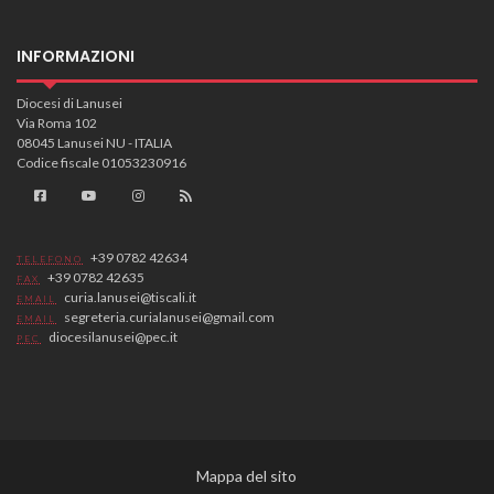
INFORMAZIONI
Diocesi di Lanusei
Via Roma 102
08045 Lanusei NU - ITALIA
Codice fiscale 01053230916
+39 0782 42634
TELEFONO
+39 0782 42635
FAX
curia.lanusei@tiscali.it
EMAIL
segreteria.curialanusei@gmail.com
EMAIL
diocesilanusei@pec.it
PEC
Mappa del sito