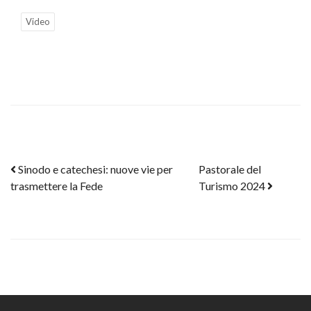
Video
Post navigation
Sinodo e catechesi: nuove vie per
Pastorale del
trasmettere la Fede
Turismo 2024