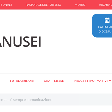
IBUNALE
PASTORALE DEL TURISMO
MUSEO
ARCHIVI
CALENDA
DIOCESA
TUTELA MINORI
ORARI MESSE
PROGETTI FORMATIVI
ste ma… è sempre comunicazione