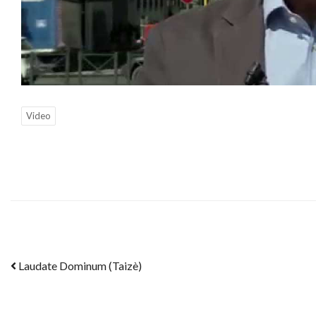
Video
Post navigation
Laudate Dominum (Taizè)