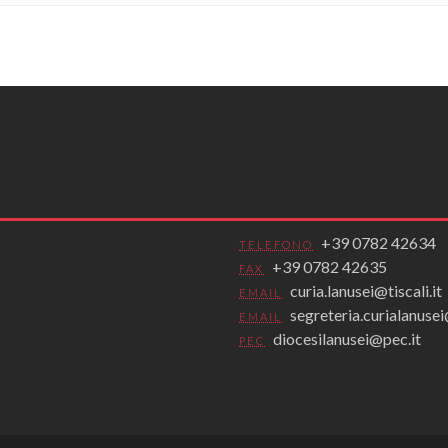
+39 0782 42634
TELEFONO
+39 0782 42635
FAX
curia.lanusei@tiscali.it
EMAIL
segreteria.curialanus
EMAIL
diocesilanusei@pec.it
PEC