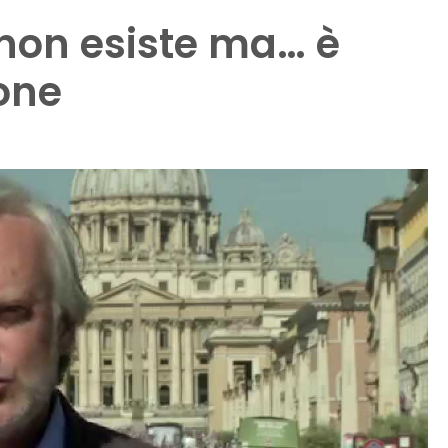
 non esiste ma… è
one