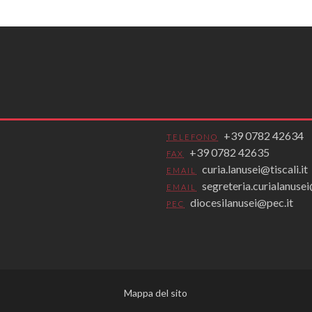
+39 0782 42634
TELEFONO
+39 0782 42635
FAX
curia.lanusei@tiscali.it
EMAIL
segreteria.curialanus
EMAIL
diocesilanusei@pec.it
PEC
Mappa del sito