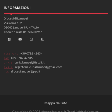
INFORMAZIONI
Diocesi di Lanusei
Via Roma 102
08045 Lanusei NU - ITALIA
Codice fiscale 01053230916
+39 0782 42634
TELEFONO
+39 0782 42635
FAX
curia.lanusei@tiscali.it
EMAIL
segreteria.curialanusei@gmail.com
EMAIL
diocesilanusei@pec.it
PEC
Mappa del sito
Copyright © 2021 diocesilanusei.it Tutti i diritti riservati.