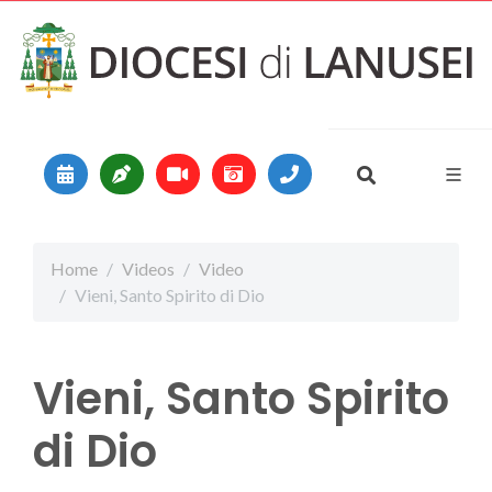
Vai al contenuto
Main Navigation
Home
Videos
Video
Vieni, Santo Spirito di Dio
Vieni, Santo Spirito
di Dio