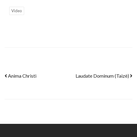
Video
Post navigation
Anima Christi
Laudate Dominum (Taizè)