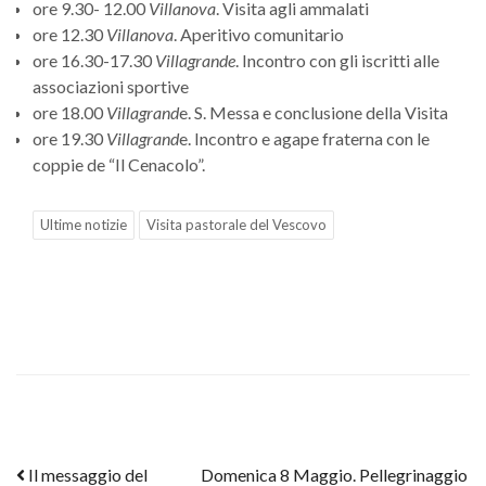
ore 9.30- 12.00
Villanova
. Visita agli ammalati
ore 12.30
Villanova
. Aperitivo comunitario
ore 16.30-17.30
Villagrande
. Incontro con gli iscritti alle
associazioni sportive
ore 18.00
Villagrand
e. S. Messa e conclusione della Visita
ore 19.30
Villagrand
e. Incontro e agape fraterna con le
coppie de “Il Cenacolo”.
Ultime notizie
Visita pastorale del Vescovo
Post navigation
Il messaggio del
Domenica 8 Maggio. Pellegrinaggio