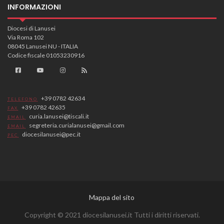
INFORMAZIONI
Diocesi di Lanusei
Via Roma 102
08045 Lanusei NU - ITALIA
Codice fiscale 01053230916
+39 0782 42634
TELEFONO
+39 0782 42635
FAX
curia.lanusei@tiscali.it
EMAIL
segreteria.curialanusei@gmail.com
EMAIL
diocesilanusei@pec.it
PEC
Mappa del sito
Copyright © 2021 diocesilanusei.it Tutti i diritti riservati.