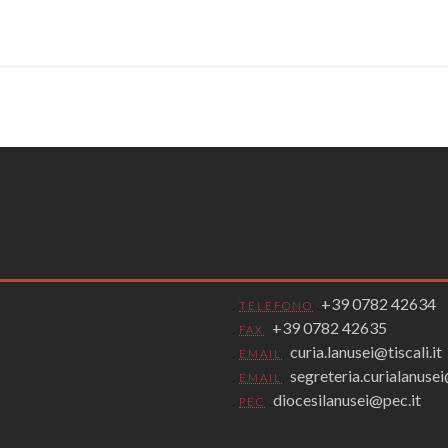
+39 0782 42634
TELEFONO
+39 0782 42635
FAX
curia.lanusei@tiscali.it
EMAIL
segreteria.curialanus
EMAIL
diocesilanusei@pec.it
PEC