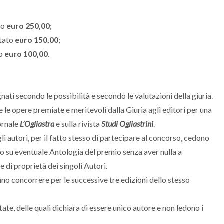
ato
euro 250,00
;
itato
euro 150,00
;
to
euro 100,00
.
nati secondo le possibilità e secondo le valutazioni della giuria.
 le opere premiate e meritevoli dalla Giuria agli editori per una
ornale
L’Ogliastra
e sulla rivista
Studi Ogliastrini
.
gli autori, per il fatto stesso di partecipare al concorso, cedono
e/o su eventuale Antologia del premio senza aver nulla a
 di proprietà dei singoli Autori.
no concorrere per le successive tre edizioni dello stesso
e, delle quali dichiara di essere unico autore e non ledono i