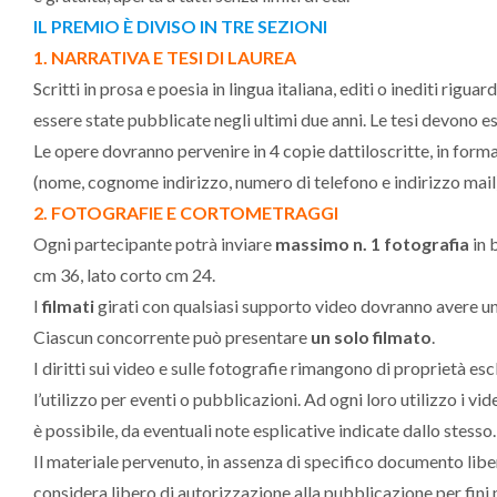
IL PREMIO È DIVISO IN TRE SEZIONI
1. NARRATIVA E TESI DI LAUREA
Scritti in prosa e poesia in lingua italiana, editi o inediti ri
essere state pubblicate negli ultimi due anni. Le tesi devono e
Le opere dovranno pervenire in 4 copie dattiloscritte, in forma
(nome, cognome indirizzo, numero di telefono e indirizzo mail)
2. FOTOGRAFIE E CORTOMETRAGGI
Ogni partecipante potrà inviare
massimo n. 1 fotografia
in 
cm 36, lato corto cm 24.
I
filmati
girati con qualsiasi supporto video dovranno avere u
Ciascun concorrente può presentare
un solo filmato
.
I diritti sui video e sulle fotografie rimangono di proprietà esc
l’utilizzo per eventi o pubblicazioni. Ad ogni loro utilizzo i 
è possibile, da eventuali note esplicative indicate dallo stesso.
Il materiale pervenuto, in assenza di specifico documento libe
considera libero di autorizzazione alla pubblicazione per fini