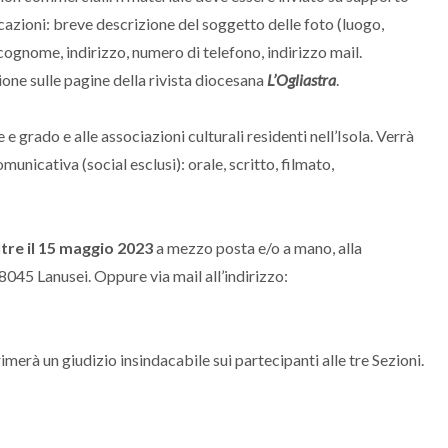
azioni: breve descrizione del soggetto delle foto (luogo,
cognome, indirizzo, numero di telefono, indirizzo mail.
ione sulle pagine della rivista diocesana
L’Ogliastra
.
 e grado e alle associazioni culturali residenti nell’Isola. Verrà
unicativa (social esclusi): orale, scritto, filmato,
ltre il 15 maggio 2023
a mezzo posta e/o a mano, alla
045 Lanusei. Oppure via mail all’indirizzo:
merà un giudizio insindacabile sui partecipanti alle tre Sezioni.