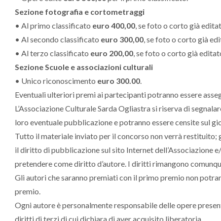
Sezione fotografia e cortometraggi
• Al primo classificato
euro 400,00
, se foto o corto già edit
• Al secondo classificato
euro 300,00
, se foto o corto già ed
• Al terzo classificato
euro 200,00
, se foto o corto già edita
Sezione Scuole e associazioni culturali
• Unico riconoscimento
euro 300.00
.
Eventuali ulteriori premi ai partecipanti potranno essere asseg
L’Associazione Culturale Sarda Ogliastra si riserva di segnalare
loro eventuale pubblicazione e potranno essere censite sul gi
Tutto il materiale inviato per il concorso non verrà restituito; 
il diritto di pubblicazione sul sito Internet dell’Associazione 
pretendere come diritto d’autore. I diritti rimangono comunque
Gli autori che saranno premiati con il primo premio non potran
premio.
Ogni autore è personalmente responsabile delle opere presentat
diritti di terzi di cui dichiara di aver acquisito liberatoria.