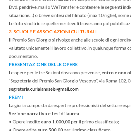
Dvd, pendrive, mail o WeTransfer e contenere le seguenti indic
situazione…) o breve sintesi del filmato (max 10 righe), nome 
Le foto vincitrici e quelle meritevoli troveranno poi pubblicaz
3. SCUOLE E ASSOCIAZIONI CULTURALI
Il Premio San Giorgio si rivolge anche alle scuole di ogni ordine
valutato unicamente il lavoro collettivo, in qualunque forma com
documentario.
PRESENTAZIONE DELLE OPERE
Le opere per le tre Sezioni dovranno pervenire,
entro e non o
“Segreteria del Premio San Giorgio Vescovo”, via Roma 102, 08
segreteria.curialanusei@gmail.com
PREMI
La giuria composta da esperti e professionisti del settore espri
Sezione narrativa e tesi di laurea
• Opere inedite
euro 1.000,00
per il primo classificato;
• Opere edite
euro 500,00
per il primo classificato.