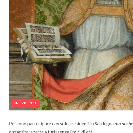
IN EVIDENZA
Possono partecipare
non
solo i residenti in Sardegna
ma anche
è gratuita, aperta a tutti senza limiti di età.