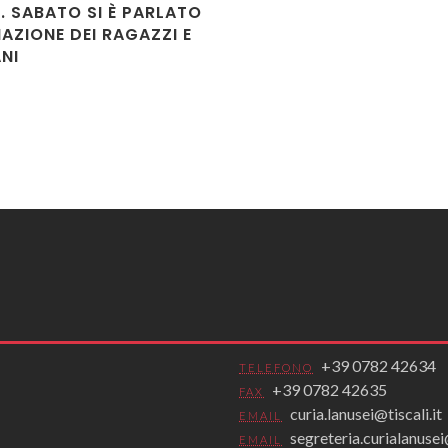
. SABATO SI È PARLATO
AZIONE DEI RAGAZZI E
NI
+39 0782 42634
TELEFONO
+39 0782 42635
FAX
curia.lanusei@tiscali.it
EMAIL
segreteria.curialanus
EMAIL