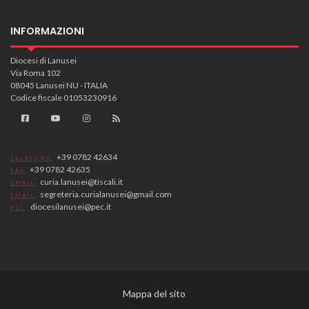
INFORMAZIONI
Diocesi di Lanusei
Via Roma 102
08045 Lanusei NU - ITALIA
Codice fiscale 01053230916
+39 0782 42634
TELEFONO
+39 0782 42635
FAX
curia.lanusei@tiscali.it
EMAIL
segreteria.curialanusei@gmail.com
EMAIL
diocesilanusei@pec.it
PEC
Mappa del sito