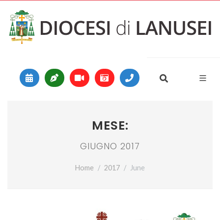
Vai al contenuto
Main Navigation
MESE:
GIUGNO 2017
Home
2017
June