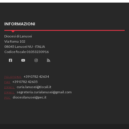
INFORMAZIONI
Diocesi di Lanusei
Via Roma 102
08045 Lanusei NU - ITALIA
Codice fiscale 01053230916
+39 0782 42634
TELEFONO
+39 0782 42635
FAX
curia.lanusei@tiscali.it
EMAIL
segreteria.curialanusei@gmail.com
EMAIL
diocesilanusei@pec.it
PEC