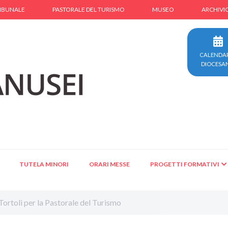
IBUNALE
PASTORALE DEL TURISMO
MUSEO
ARCHIVI
CALENDA
DIOCESA
TUTELA MINORI
ORARI MESSE
PROGETTI FORMATIVI
ortolì per la Pastorale del Turismo