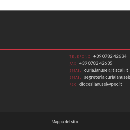
+39 0782 42634
TELEFONO
+39 0782 42635
FAX
curia.lanusei@tiscali.it
EMAIL
segreteria.curialanus
EMAIL
diocesilanusei@pec.it
PEC
Mappa del sito