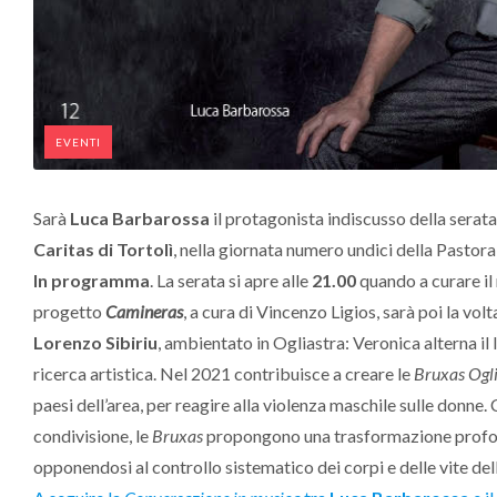
EVENTI
Sarà
Luca Barbarossa
il protagonista indiscusso della serat
Caritas di Tortolì
, nella giornata numero undici della Pastora
In programma
. La serata si apre alle
21.00
quando a curare il
progetto
Camineras
, a cura di Vincenzo Ligios, sarà poi la vo
Lorenzo Sibiriu
, ambientato in Ogliastra: Veronica alterna il 
ricerca artistica. Nel 2021 contribuisce a creare le
Bruxas Ogli
paesi dell’area, per reagire alla violenza maschile sulle donne. 
condivisione, le
Bruxas
propongono una trasformazione profonda
opponendosi al controllo sistematico dei corpi e delle vite del