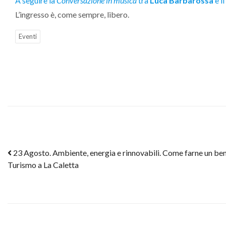
A seguire la
Conversazione in musica
tra
Luca Barbarossa
e il
L’ingresso è, come sempre, libero.
Eventi
Post navigation
23 Agosto. Ambiente, energia e rinnovabili. Come farne un bene
Turismo a La Caletta