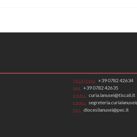
+39 0782 42634
TELEFONO
+39 0782 42635
FAX
curia.lanusei@tiscali.it
EMAIL
segreteria.curialanus
EMAIL
diocesilanusei@pec.it
PEC