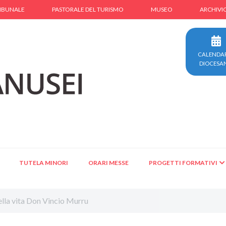
IBUNALE
PASTORALE DEL TURISMO
MUSEO
ARCHIVI
CALENDA
DIOCESA
TUTELA MINORI
ORARI MESSE
PROGETTI FORMATIVI
ella vita Don Vincio Murru