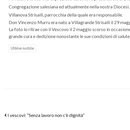
Congregazione salesiana ed attualmente nella nostra Diocesi. I
Villanova Strisaili, parrocchia della quale era responsabile.
Don Vincenzo Murru era nato a Villagrande Strisaili il 29 mag
La foto lo ritrae con il Vescovo il 2 maggio scorso in occasio
grande cura e dedizione nonostante le sue condizioni di salut
Ultime notizie
Post navigation
I vescovi: “Senza lavoro non c’è dignità”