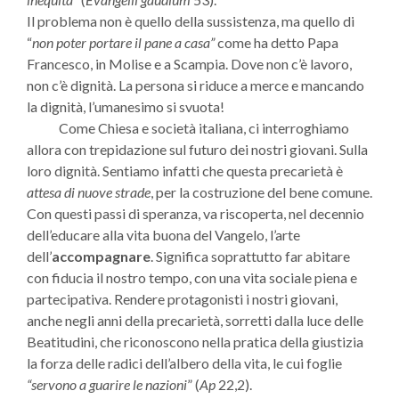
Il problema non è quello della sussistenza, ma quello di
“
non poter portare il pane a casa”
come ha detto Papa
Francesco, in Molise e a Scampia. Dove non c’è lavoro,
non c’è dignità. La persona si riduce a merce e mancando
la dignità, l’umanesimo si svuota!
Come Chiesa e società italiana, ci interroghiamo
allora con trepidazione sul futuro dei nostri giovani. Sulla
loro dignità. Sentiamo infatti che questa precarietà è
attesa di nuove strade
, per la costruzione del bene comune.
Con questi passi di speranza, va riscoperta, nel decennio
dell’educare alla vita buona del Vangelo, l’arte
dell’
accompagnare
. Significa soprattutto far abitare
con fiducia il nostro tempo, con una vita so­ciale piena e
partecipativa. Rendere protagonisti i nostri giovani,
anche negli anni della precarietà, sorretti dalla luce delle
Beatitudini, che riconoscono nella pratica della giustizia
la forza delle radici dell’albero della vita, le cui foglie
“servono a guarire le nazioni
” (
Ap
22,2).