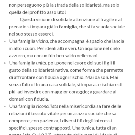
non perseguono più la strada della solidarietà, ma solo
quella del profitto assoluto!
Questa visione di solidale attenzione al fragile e al
pre­cario si impara già in
famiglia
, che si fa scuola sociale
nel suo stesso esserci.
Una famiglia
vicina
, che accompagna, è spazio che lancia
in alto i cuori. Per ideali alti e veri. Un aquilone nel cielo
azzurro, ma con un filo ben saldo nelle mani.
Una famiglia
unita
, poi, pone nel cuore dei suoi figli il
gusto della solidarietà nativa, come forma che permette
di affrontare con fiducia ogni rischio. Mai da soli. Mai
senza l’altro! In una casa solidale, si impara a rischiare di
più; ad investire con maggior coraggio; a guardare al
domani con fiducia.
Una famiglia
riconciliata
nella misericordia sa fare delle
relazioni il tessuto vitale per un arazzo sociale che sa
comporre, con pazienza, i diversi fili degli interessi
specifici, spesso contrapposti. Una tunica, tutta di un
pezzo (cfr.
Gv
19,23), intessuta dalle mani di Maria di