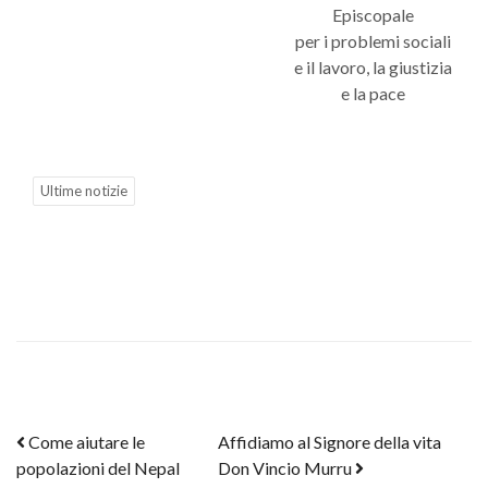
Episcopale
per i problemi sociali
e il lavoro, la giustizia
e la pace
Ultime notizie
Post navigation
Come aiutare le
Affidiamo al Signore della vita
popolazioni del Nepal
Don Vincio Murru