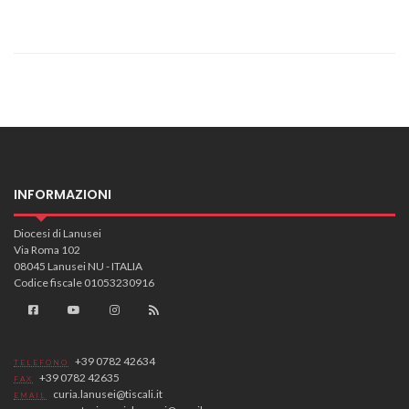
INFORMAZIONI
Diocesi di Lanusei
Via Roma 102
08045 Lanusei NU - ITALIA
Codice fiscale 01053230916
+39 0782 42634
TELEFONO
+39 0782 42635
FAX
curia.lanusei@tiscali.it
EMAIL