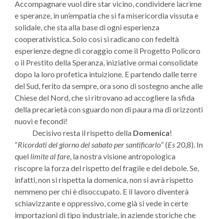
Accompagnare vuol
dire star vicino, condividere lacrime
e speranze, in un’empatia che si fa misericordia vissuta e
so­lidale, che sta alla base di ogni esperienza
cooperativistica. Solo così si radicano con fedeltà
esperienze degne di coraggio come il Progetto Policoro
o il Prestito della Speranza, iniziative ormai consolidate
dopo la loro profetica intuizione. E partendo dalle terre
del Sud, ferito da sempre, ora sono di sostegno anche alle
Chiese del Nord, che si ritrovano ad accogliere la sfida
della precarietà con sguardo non di paura ma di orizzonti
nuovi e fecondi!
Decisivo resta il rispetto della
Domenica
!
“
Ricordati del giorno del sabato per santificarlo
” (
Es
20,8). In
quel
limite al fare
, la nostra visione antropolo­gica
riscopre la forza del rispetto del fragile e del debole. Se,
infatti, non si rispetta la domenica, non si avrà rispetto
nemmeno per chi è disoccupato. E il lavoro diventerà
schiaviz­zante e oppressivo, come già si vede in certe
importazioni di tipo industriale, in aziende storiche che