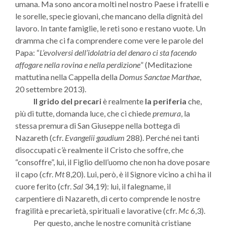
umana. Ma sono ancora molti nel nostro Paese i fratelli e
le sorelle, specie giovani, che mancano della dignità del
lavoro. In tante famiglie, le reti sono e restano vuote. Un
dramma che ci fa comprendere come vere le parole del
Papa: “
L’evolversi dell’idolatria del denaro ci sta facendo
affogare nella rovina e nella perdizione
” (Meditazione
mattutina nella Cappella della
Domus Sanctae Marthae
,
20 settembre 2013).
Il grido del precari
è realmente
la periferia
che,
più di tutte, domanda luce, che ci chiede
premura
, la
stessa premura di San Giuseppe nella bottega di
Nazareth (cfr.
Evangelii gaudium
288). Perché nei tanti
disoccupati c’è realmente il Cristo che soffre, che
“consoffre”, lui, il Figlio dell’uomo che non ha dove posare
il capo (cfr.
Mt
8,20). Lui, però, è il Signore vicino a chi ha il
cuore ferito (cfr.
Sal
34,19): lui, il falegname, il
carpentiere di Nazareth, di certo comprende le nostre
fragilità e precarietà, spirituali e lavorative (cfr.
Mc
6,3).
Per questo, anche le nostre comunità cristiane