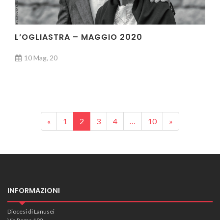
L’OGLIASTRA – MAGGIO 2020
10 Mag, 20
Posts navigation
«
1
2
3
4
…
10
»
INFORMAZIONI
Diocesi di Lanusei