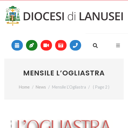
Vai al contenuto
Main Navigation
MENSILE L’OGLIASTRA
Home
News
Mensile L’Ogliastra
( Page 2 )