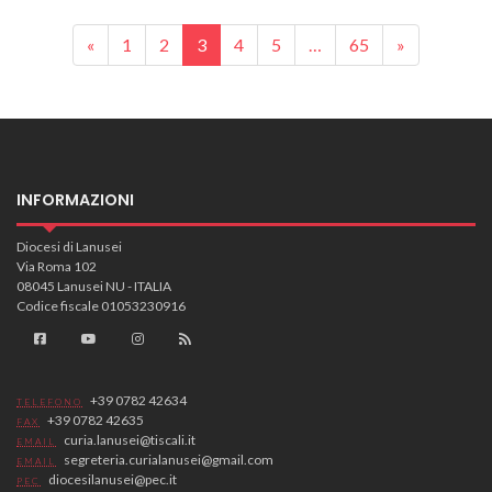
Posts navigation
«
1
2
3
4
5
…
65
»
INFORMAZIONI
Diocesi di Lanusei
Via Roma 102
08045 Lanusei NU - ITALIA
Codice fiscale 01053230916
+39 0782 42634
TELEFONO
+39 0782 42635
FAX
curia.lanusei@tiscali.it
EMAIL
segreteria.curialanusei@gmail.com
EMAIL
diocesilanusei@pec.it
PEC