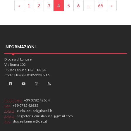
Posts navigation
«
1
2
3
4
5
6
…
65
»
INFORMAZIONI
Diocesi di Lanusei
Via Roma 102
08045 Lanusei NU - ITALIA
Codice fiscale 01053230916
+39 0782 42634
TELEFONO
+39 0782 42635
FAX
curia.lanusei@tiscali.it
EMAIL
segreteria.curialanusei@gmail.com
EMAIL
diocesilanusei@pec.it
PEC