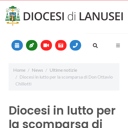
Vai al contenuto
Main Navigation
Home
News
Ultime notizie
Diocesi in lutto per la scomparsa di Don Ottavio
Chillotti
Diocesi in lutto per
la scomparsa di