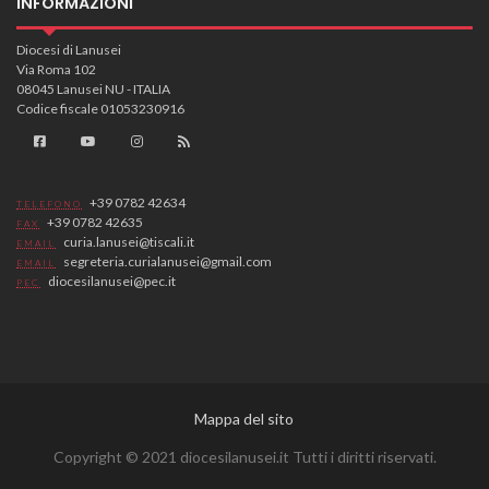
INFORMAZIONI
Diocesi di Lanusei
Via Roma 102
08045 Lanusei NU - ITALIA
Codice fiscale 01053230916
+39 0782 42634
TELEFONO
+39 0782 42635
FAX
curia.lanusei@tiscali.it
EMAIL
segreteria.curialanusei@gmail.com
EMAIL
diocesilanusei@pec.it
PEC
Mappa del sito
Copyright © 2021 diocesilanusei.it Tutti i diritti riservati.