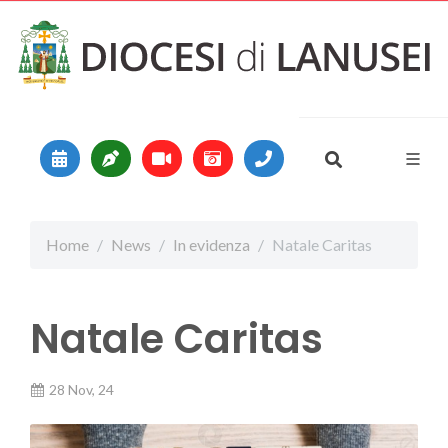
Vai al contenuto
Main Navigation
Home
News
In evidenza
Natale Caritas
Natale Caritas
28 Nov, 24