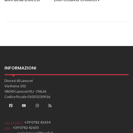
INFORMAZIONI
Diocesi di Lanusei
Via Roma 102
08045 Lanusei NU - ITALIA
Codice fiscale 01053230916
+39 0782 42634
TELEFONO
+39 0782 42635
FAX
curia.lanusei@tiscali.it