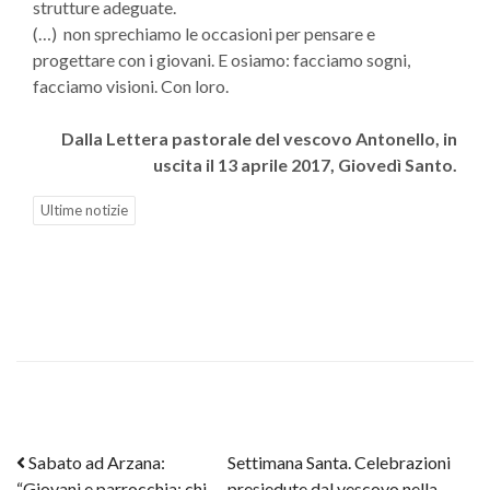
strutture adeguate.
(…) non sprechiamo le occasioni per pensare e
progettare con i giovani. E osiamo: facciamo sogni,
facciamo visioni. Con loro.
Dalla Lettera pastorale del vescovo Antonello, in
uscita il 13 aprile 2017, Giovedì Santo.
Ultime notizie
Post navigation
Sabato ad Arzana:
Settimana Santa. Celebrazioni
“Giovani e parrocchia: chi
presiedute dal vescovo nella