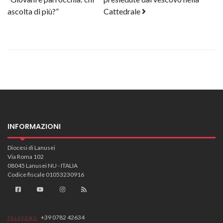
ascolta di più?”
Cattedrale
INFORMAZIONI
Diocesi di Lanusei
Via Roma 102
08045 Lanusei NU - ITALIA
Codice fiscale 01053230916
+39 0782 42634
TELEFONO