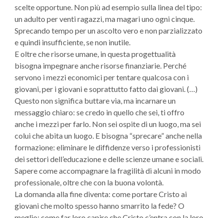
scelte opportune. Non più ad esempio sulla linea del tipo:
un adulto per venti ragazzi, ma magari uno ogni cinque.
Sprecando tempo per un ascolto vero e non parzializzato
e quindi insufficiente, se non inutile.
E oltre che risorse umane, in questa progettualità
bisogna impegnare anche risorse finanziarie. Perché
servono i mezzi economici per tentare qualcosa con i
giovani, per i giovani e soprattutto fatto dai giovani. (…)
Questo non significa buttare via, ma incarnare un
messaggio chiaro: se credo in quello che sei, ti offro
anche i mezzi per farlo. Non sei ospite di un luogo, ma sei
colui che abita un luogo. E bisogna “sprecare” anche nella
formazione: eliminare le diffidenze verso i professionisti
dei settori dell’educazione e delle scienze umane e sociali.
Sapere come accompagnare la fragilità di alcuni in modo
professionale, oltre che con la buona volontà.
La domanda alla fine diventa: come portare Cristo ai
giovani che molto spesso hanno smarrito la fede? O
meglio: come far loro capire che Cristo c’entra con la loro