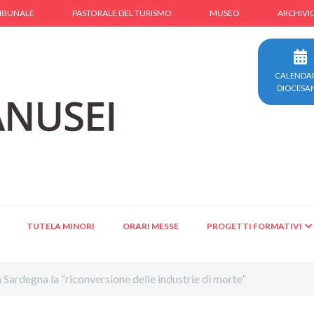
IBUNALE
PASTORALE DEL TURISMO
MUSEO
ARCHIVI
CALENDA
DIOCESA
TUTELA MINORI
ORARI MESSE
PROGETTI FORMATIVI
 Sardegna la “riconversione delle industrie di morte”