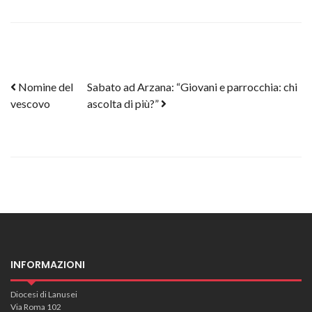
Post navigation
Nomine del
Sabato ad Arzana: “Giovani e parrocchia: chi
vescovo
ascolta di più?”
INFORMAZIONI
Diocesi di Lanusei
Via Roma 102