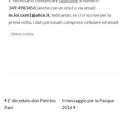
E’ necessario comunicare
l’adesione
al numero:
349.4983456
(anche con un sms) o via email:
m.loi.cxm1@alice.it
,
indicando, se ci si iscrive per la
prima volta, i dati personali, compreso cellulare ed email.
Ultime notizie
Post navigation
E’ deceduto don Pietrino
Il messaggio per la Pasqua
Pani
2016