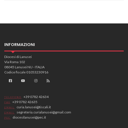
INFORMAZIONI
Diocesi di Lanusei
Via Roma 102
08045 Lanusei NU - ITALIA
Codice fiscale 01053230916
+39 0782 42634
TELEFONO
+39 0782 42635
FAX
curia.lanusei@tiscali.it
EMAIL
segreteria.curialanusei@gmail.com
EMAIL
diocesilanusei@pec.it
PEC