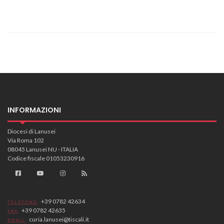
INFORMAZIONI
Diocesi di Lanusei
Via Roma 102
08045 Lanusei NU - ITALIA
Codice fiscale 01053230916
+39 0782 42634
TELEFONO
+39 0782 42635
FAX
curia.lanusei@tiscali.it
EMAIL