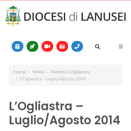
Vai al contenuto
Main Navigation
Home
News
Mensile L’Ogliastra
L’Ogliastra – Luglio/Agosto 2014
L’Ogliastra –
Luglio/Agosto 2014