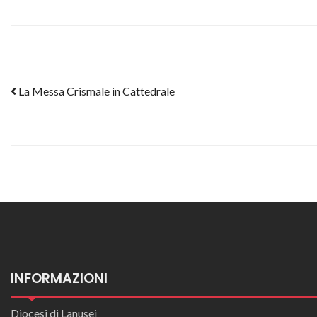
Post navigation
La Messa Crismale in Cattedrale
INFORMAZIONI
Diocesi di Lanusei