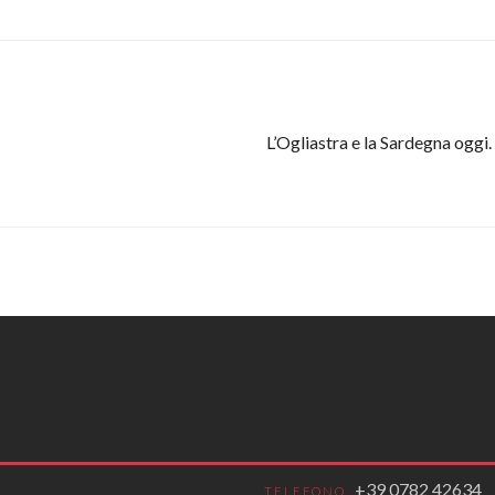
L’Ogliastra e la Sardegna oggi.
+39 0782 42634
TELEFONO