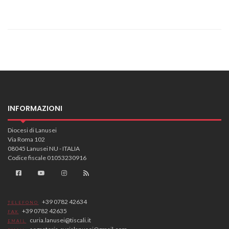
INFORMAZIONI
Diocesi di Lanusei
Via Roma 102
08045 Lanusei NU - ITALIA
Codice fiscale 01053230916
+39 0782 42634
TELEFONO
+39 0782 42635
FAX
curia.lanusei@tiscali.it
EMAIL