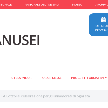
IBUNALE
PASTORALE DEL TURISMO
MUSEO
ARCHIVI
CALENDA
DIOCESA
TUTELA MINORI
ORARI MESSE
PROGETTI FORMATIVI
i. A Lotzorai celebrazione per gli innamorati di ogni età