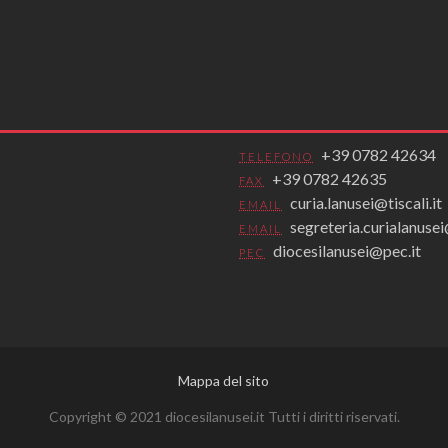
+39 0782 42634
TELEFONO
+39 0782 42635
FAX
curia.lanusei@tiscali.it
EMAIL
segreteria.curialanus
EMAIL
diocesilanusei@pec.it
PEC
Mappa del sito
Copyright © 2021 diocesilanusei.it Tutti i diritti riservati.