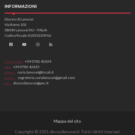
INFORMAZIONI
Diocesi di Lanusei
Via Roma 102
08045 Lanusei NU - ITALIA
Codice fiscale 01053230916
+39 0782 42634
TELEFONO
+39 0782 42635
FAX
curia.lanusei@tiscali.it
EMAIL
segreteria.curialanusei@gmail.com
EMAIL
diocesilanusei@pec.it
PEC
Mappa del sito
Copyright © 2021 diocesilanusei.it Tutti i diritti riservati.