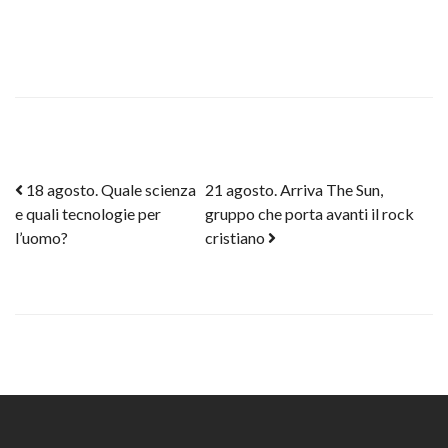
Post navigation
18 agosto. Quale scienza
21 agosto. Arriva The Sun,
e quali tecnologie per
gruppo che porta avanti il rock
l’uomo?
cristiano