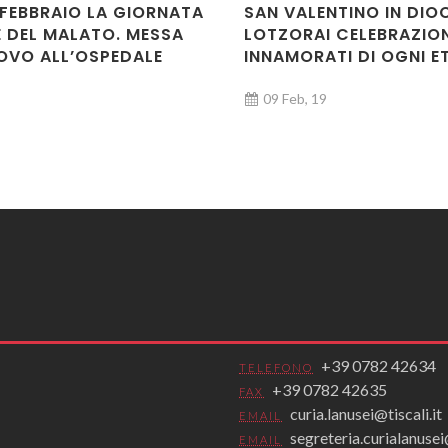
1 FEBBRAIO LA GIORNATA
SAN VALENTINO IN DIOC
 DEL MALATO. MESSA
LOTZORAI CELEBRAZION
OVO ALL’OSPEDALE
INNAMORATI DI OGNI E
09 Feb, 19
+39 0782 42634
TELEFONO
+39 0782 42635
FAX
curia.lanusei@tiscali.it
EMAIL
segreteria.curialanus
EMAIL