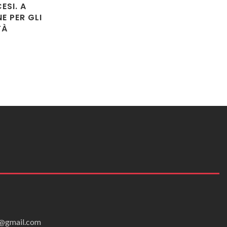
ESI. A
E PER GLI
TÀ
ei@gmail.com