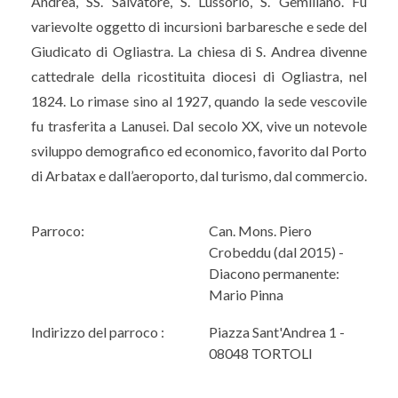
Andrea, SS. Salvatore, S. Lussorio, S. Gemiliano. Fu
varievolte oggetto di incursioni barbaresche e sede del
Giudicato di Ogliastra. La chiesa di S. Andrea divenne
cattedrale della ricostituita diocesi di Ogliastra, nel
1824. Lo rimase sino al 1927, quando la sede vescovile
fu trasferita a Lanusei. Dal secolo XX, vive un notevole
sviluppo demografico ed economico, favorito dal Porto
di Arbatax e dall’aeroporto, dal turismo, dal commercio.
Parroco:
Can. Mons. Piero
Crobeddu (dal 2015) -
Diacono permanente:
Mario Pinna
Indirizzo del parroco :
Piazza Sant'Andrea 1 -
08048 TORTOLI