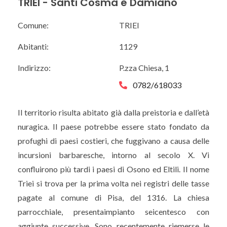
TRIEI - Santi Cosma e Damiano
Comune:
TRIEI
Abitanti:
1129
Indirizzo:
P.zza Chiesa, 1
0782/618033
Il territorio risulta abitato già dalla preistoria e dall’età
nuragica. Il paese potrebbe essere stato fondato da
profughi di paesi costieri, che fuggivano a causa delle
incursioni barbaresche, intorno al secolo X. Vi
confluirono più tardi i paesi di Osono ed Eltili. Il nome
Triei si trova per la prima volta nei registri delle tasse
pagate al comune di Pisa, del 1316. La chiesa
parrocchiale, presentaimpianto seicentesco con
aggiunte successive. Sono recentemente riemerse le