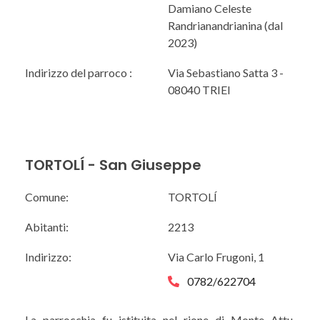
Damiano Celeste
Randrianandrianina (dal
2023)
Indirizzo del parroco :
Via Sebastiano Satta 3 -
08040 TRIEI
TORTOLÍ - San Giuseppe
Comune:
TORTOLÍ
Abitanti:
2213
Indirizzo:
Via Carlo Frugoni, 1
0782/622704
La parrocchia fu istituita nel rione di Monte Attu,