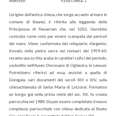
Indirizzo:
P.zza Chiesa, 1
L’origine dell’antica chiesa, che sorge accanto al mare in
comune di Baunei, è riferita alla leggenda della
Principessa di Navarram che, nel 1052, l’avrebbe
costruita come voto per essere scampata dai pericoli
del mare. Viene confermata dal reliquiario d’argento,
trovato nella pietra sacra nei restauri del 1959-60,
recante una scritta araba in caratteri cufici del periodo,
custodito nelMuseo Diocesano di Ogliastra, in Lanusei.
Potrebbero riferirsi ad essa, anziché a quella di
Donigala, vari documenti dei secoli XIII e XIV, sulla
chiesachiamata di Santa Maria di Lotzorai. Formatosi
un borgo già nella prima metà del sec. XX, fu creata
parrocchia nel 1988. Sta per essere completato il nuovo
complesso parrocchiale con chiesa dedicata al Beato
Giovanni Paolo II, progettatodall’Ing. Franco Pili.