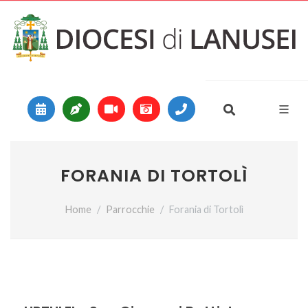
Vai al contenuto
Main Navigation
FORANIA DI TORTOLÌ
Home
Parrocchie
Forania di Tortolì