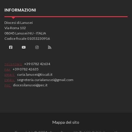
INFORMAZIONI
Diocesi di Lanusei
Via Roma 102
08045 Lanusei NU - ITALIA
Codice fiscale 01053230916
+39 0782 42634
TELEFONO
+39 0782 42635
FAX
curia.lanusei@tiscali.it
EMAIL
segreteria.curialanusei@gmail.com
EMAIL
diocesilanusei@pec.it
PEC
Mappa del sito