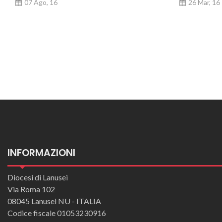
07 Ago, 16
26 Mar, 16
Posts navigation
INFORMAZIONI
Diocesi di Lanusei
Via Roma 102
08045 Lanusei NU - ITALIA
Codice fiscale 01053230916