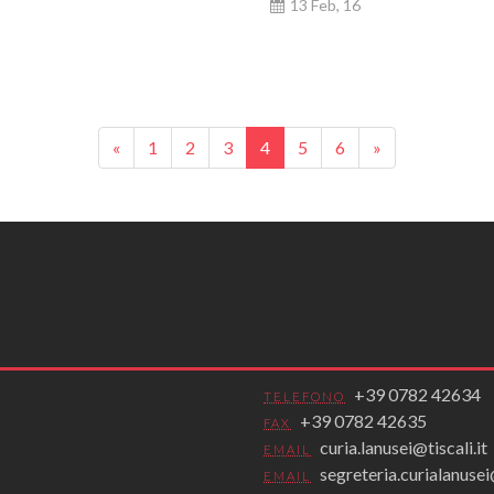
13 Feb, 16
«
1
2
3
4
5
6
»
+39 0782 42634
TELEFONO
+39 0782 42635
FAX
curia.lanusei@tiscali.it
EMAIL
segreteria.curialanus
EMAIL