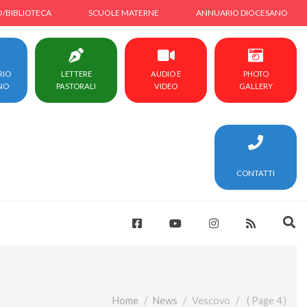
O/BIBLIOTECA
SCUOLE MATERNE
ANNUARIO DIOCESANO
RIO
LETTERE
AUDIO E
PHOTO
NO
PASTORALI
VIDEO
GALLERY
CONTATTI
Home
News
Vescovo
( Page 4 )